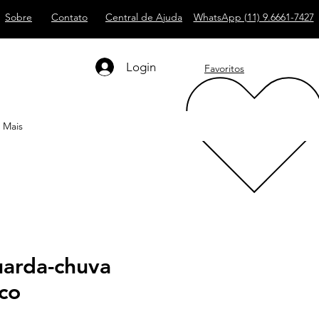
Sobre
Contato
Central de Ajuda
WhatsApp (11) 9.6661-7427
Login
Favoritos
Mais
arda-chuva
co