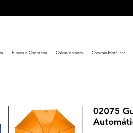
ns
Blocos e Cadernos
Caixas de som
Canetas Metálicas
02075 Gu
Automáti