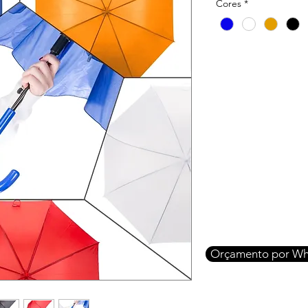
Cores
*
Orçamento por Wh