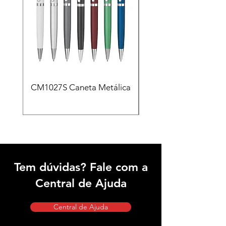
CM1027S Caneta Metálica
CAD455 Kit escritóri
em PU e Caneta Meta
Tem dúvidas? Fale com a
Central de Ajuda
Central de Ajuda