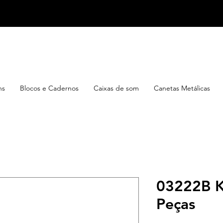
ns
Blocos e Cadernos
Caixas de som
Canetas Metálicas
03222B K
Peças