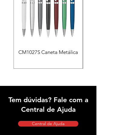
CM1027S Caneta Metálica
CAD455 Kit escritóri
em PU e Caneta Meta
Tem dúvidas? Fale com a
Central de Ajuda
Central de Ajuda