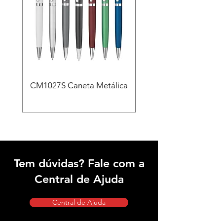
CM1027S Caneta Metálica
CAD455 Kit escritóri
em PU e Caneta Meta
Tem dúvidas? Fale com a
Central de Ajuda
Central de Ajuda