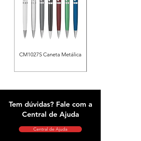
CM1027S Caneta Metálica
CAD455 Kit escritóri
em PU e Caneta Meta
Tem dúvidas? Fale com a
Central de Ajuda
Central de Ajuda