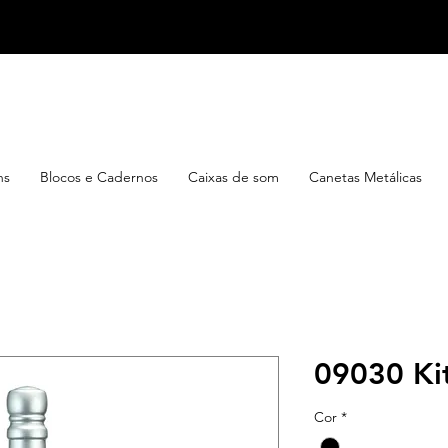
ns
Blocos e Cadernos
Caixas de som
Canetas Metálicas
09030 Ki
Cor
*