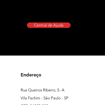
Central de Ajuda
Endereço
Rua Queiros Ribeiro, 5- A
Vila Fachini - São Paulo - SP