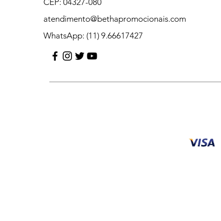
CEP: 04327-080
atendimento@bethapromocionais.com
WhatsApp: (11) 9.66617427