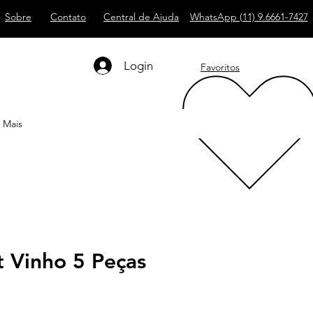
Sobre
Contato
Central de Ajuda
WhatsApp (11) 9.6661-7427
Login
Favoritos
Mais
t Vinho 5 Peças