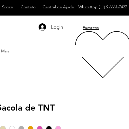
Sobre
Contato
Central de Ajuda
WhatsApp (11) 9.6661-7427
Login
Favoritos
Mais
acola de TNT