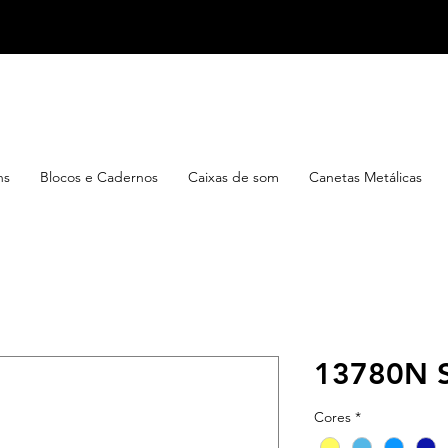
ns
Blocos e Cadernos
Caixas de som
Canetas Metálicas
13780N S
Cores
*