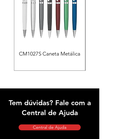
CM1027S Caneta Metálica
CAD455 Kit escritóri
em PU e Caneta Meta
Tem dúvidas? Fale com a
Central de Ajuda
Central de Ajuda