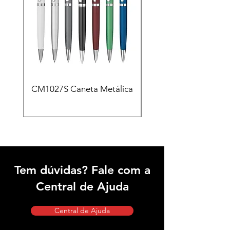
CM1027S Caneta Metálica
CAD455 Kit escritóri
em PU e Caneta Meta
Tem dúvidas? Fale com a
Central de Ajuda
Central de Ajuda