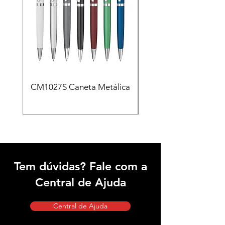
CM1027S Caneta Metálica
CAD455 Kit escritóri
em PU e Caneta Meta
Tem dúvidas? Fale com a
Central de Ajuda
Central de Ajuda