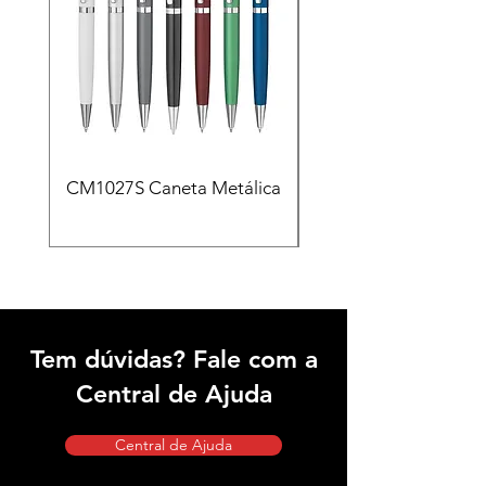
CM1027S Caneta Metálica
CAD455 Kit escritóri
em PU e Caneta Meta
Tem dúvidas? Fale com a
Central de Ajuda
Central de Ajuda