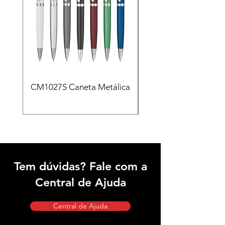
CM1027S Caneta Metálica
CAD455 Kit escritóri
em PU e Caneta Meta
Tem dúvidas? Fale com a
Central de Ajuda
Central de Ajuda