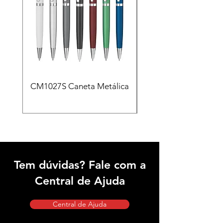
CM1027S Caneta Metálica
CAD455 Kit escritóri
em PU e Caneta Meta
Tem dúvidas? Fale com a
Central de Ajuda
Central de Ajuda