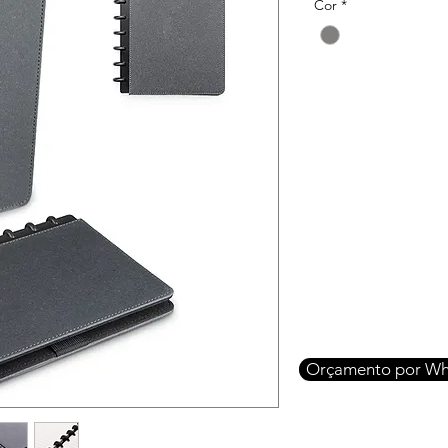
Cor
*
Orçamento por Wh