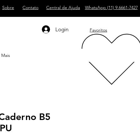
Sobre
Contato
Central de Ajuda
WhatsApp (11) 9.6661-7427
Login
Favoritos
Mais
Caderno B5
 PU