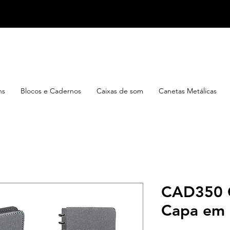
ns
Blocos e Cadernos
Caixas de som
Canetas Metálicas
CAD350 
Capa em