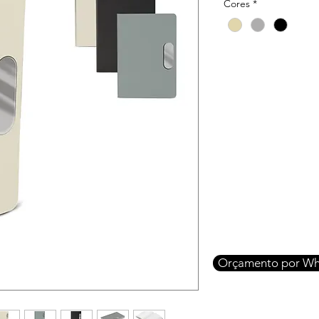
Cores
*
Orçamento por Wh