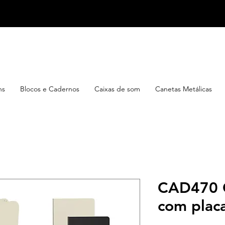
ns
Blocos e Cadernos
Caixas de som
Canetas Metálicas
CAD470 
com plac