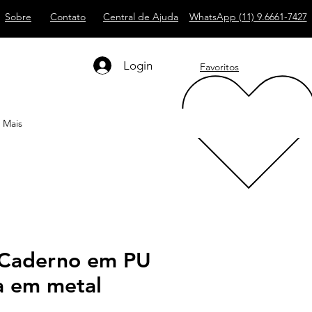
Sobre
Contato
Central de Ajuda
WhatsApp (11) 9.6661-7427
Login
Favoritos
Mais
Caderno em PU
a em metal