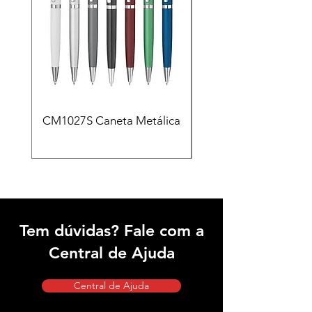
CM1027S Caneta Metálica
CAD455 Kit escritóri
em PU e Caneta Meta
Tem dúvidas? Fale com a
Central de Ajuda
Central de Ajuda