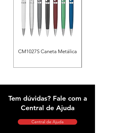
CM1027S Caneta Metálica
CAD455 Kit escritóri
em PU e Caneta Meta
Tem dúvidas? Fale com a
Central de Ajuda
Central de Ajuda