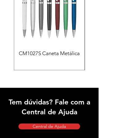
CM1027S Caneta Metálica
CAD455 Kit escritóri
em PU e Caneta Meta
Tem dúvidas? Fale com a
Central de Ajuda
Central de Ajuda