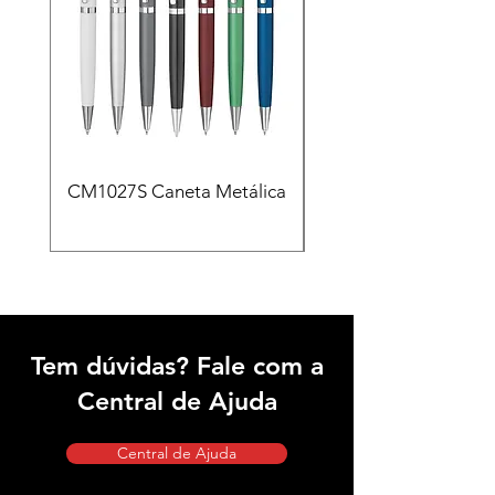
CM1027S Caneta Metálica
CAD455 Kit escritóri
em PU e Caneta Meta
Tem dúvidas? Fale com a
Central de Ajuda
Central de Ajuda