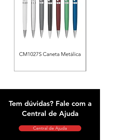
CM1027S Caneta Metálica
CAD455 Kit escritóri
em PU e Caneta Meta
Tem dúvidas? Fale com a
Central de Ajuda
Central de Ajuda