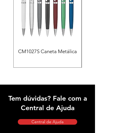
CM1027S Caneta Metálica
CAD455 Kit escritóri
em PU e Caneta Meta
Tem dúvidas? Fale com a
Central de Ajuda
Central de Ajuda