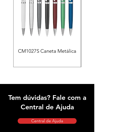
CM1027S Caneta Metálica
CAD455 Kit escritóri
em PU e Caneta Meta
Tem dúvidas? Fale com a
Central de Ajuda
Central de Ajuda